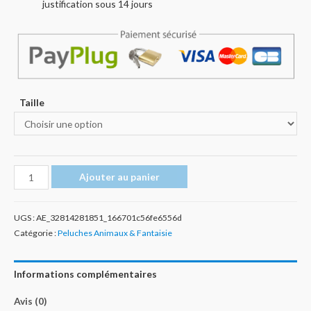
justification sous 14 jours
Taille
quantité
Ajouter au panier
de
Grande
UGS :
AE_32814281851_166701c56fe6556d
Peluche
Catégorie :
Peluches Animaux & Fantaisie
Eléphant
Violet
Informations complémentaires
Avis (0)