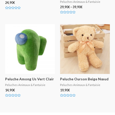
Peluches Animaux & Fantaisie
24,90
€
29,90
€
–
39,90
€
N
o
N
t
o
e
t
0
e
s
0
u
s
r
u
5
r
5
Peluche Among Us Vert Clair
Peluche Ourson Beige Nœud
Peluches Animaux & Fantaisie
Peluches Animaux & Fantaisie
14,90
€
19,90
€
N
N
o
o
t
t
e
e
0
0
s
s