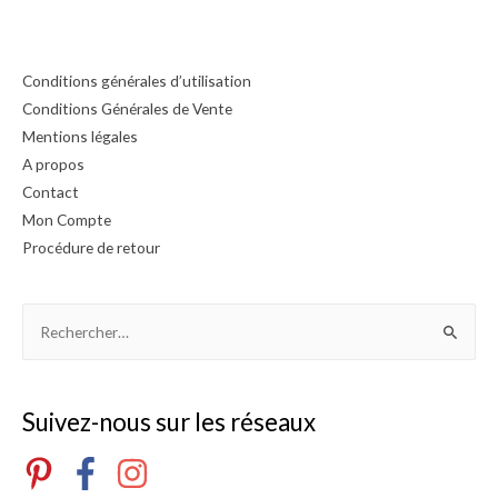
u
u
r
r
5
5
Conditions générales d’utilisation
Conditions Générales de Vente
Mentions légales
A propos
Contact
Mon Compte
Procédure de retour
Rechercher :
Suivez-nous sur les réseaux