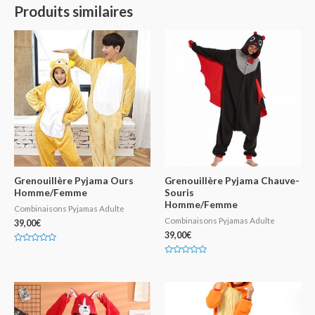
Produits similaires
Grenouillère Pyjama Ours
Grenouillère Pyjama Chauve-
Homme/Femme
Souris
Homme/Femme
Combinaisons Pyjamas Adulte
Combinaisons Pyjamas Adulte
39,00
€
39,00
€
N
o
N
t
o
e
t
0
e
s
0
u
s
r
u
5