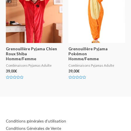
r
5
Grenouillère Pyjama Chien
Grenouillère Pyjama
Roux Shiba
Pokémon
Homme/Femme
Homme/Femme
Combinaisons Pyjamas Adulte
Combinaisons Pyjamas Adulte
39,00
€
39,00
€
N
N
o
o
t
t
e
e
0
0
s
s
u
u
r
r
5
5
Conditions générales d’utilisation
Conditions Générales de Vente