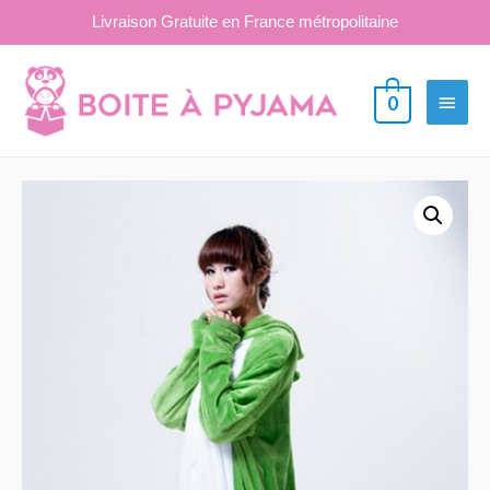
Livraison Gratuite en France métropolitaine
Aller
au
Menu
0
contenu
princi