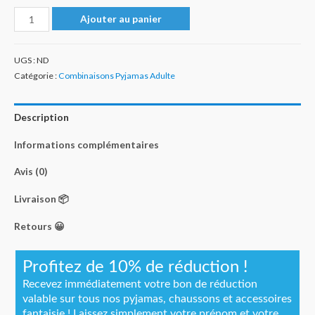
quantité
Ajouter au panier
de
Grenouillère
UGS :
ND
Pyjama
Catégorie :
Combinaisons Pyjamas Adulte
Grenouille
Homme/Femme
Description
Informations complémentaires
Avis (0)
Livraison 📦
Retours 😀